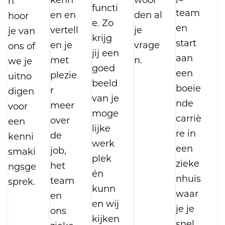
n
functi
team
en en
den al
hoor
e. Zo
en
vertell
je
je van
krijg
start
en je
vrage
ons of
jij een
aan
met
n.
we je
goed
een
plezie
uitno
beeld
boeie
r
digen
van je
nde
meer
voor
moge
carriè
over
een
lijke
re in
de
kenni
werk
een
job,
smaki
plek
zieke
het
ngsge
én
nhuis
team
sprek.
kunn
waar
en
en wij
je je
ons
kijken
snel