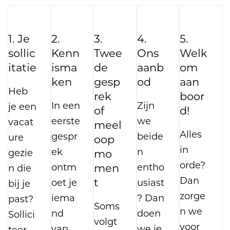
Profiel
1.
Je
2.
3.
4.
5.
Je bent erkend radioloog of
sollic
Kenn
Twee
Ons
Welk
behaalt deze in de loop van
itatie
isma
de
aanb
om
het lopende academiejaar.
ken
gesp
od
aan
Je oefent jouw activiteiten uit
Heb
rek
boor
op onze campussen in Tienen
In een
Zijn
je een
of
d!
én in Aarschot
eerste
we
vacat
meel
Je neemt initiatief om op de
Alles
gespr
beide
ure
oop
hoogte te blijven van de
in
ek
n
gezie
mo
ontwikkelingen in de
orde?
ontm
men
entho
n die
gezondheidszorg.
Dan
t
oet je
usiast
bij je
Je bent Nederlandstalig en
zorge
iema
? Dan
past?
Soms
beschikt over een basiskennis
n we
nd
doen
Sollici
volgt
Frans.
voor
van
we je
teer