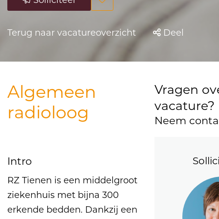
Terug naar vacatureoverzicht
Deel
Algemeen
Vragen ov
vacature?
radioloog
Neem contac
Intro
Solli
RZ Tienen is een middelgroot
ziekenhuis met bijna 300
erkende bedden. Dankzij een