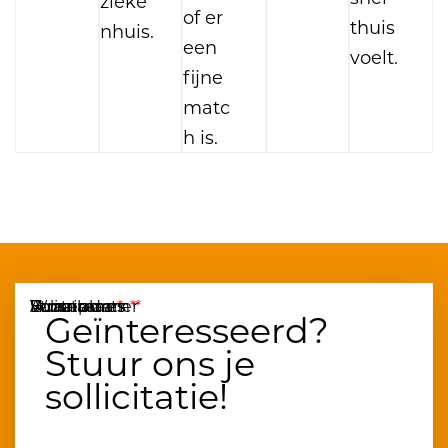
zieke
of er
thuis
nhuis.
een
voelt.
fijne
matc
h is.
Voornaam
Achternaam
E-mailadres
Straat
Huisnummer
Woonplaats
Geïnteresseerd?
Stuur ons je
sollicitatie!