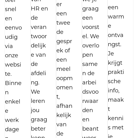
er
Je deelt onze VIP-visie op zorg.
een
HR en
graag
snel
een
warm
de
een
en
Wat bieden wij
twee
e
veran
voorst
eenvo
de
Een voltijds contract van
ontva
twoor
el. We
udig
gespr
onbepaalde duur (zelfstandig
ngst.
delijk
overlo
via
ek of
statuut) in associatief verband na
Je
e van
pen
onze
een
een proefperiode van één jaar.
krijgt
de
same
websi
meel
prakti
afdeli
n de
te.
Interesse
oopm
sche
ng.
arbei
Binne
omen
Stuur je motivatiebrief en cv naar
info,
We
dsvoo
n
t,
hoofdarts dr. Griet Vander Velpen
maak
leren
rwaar
enkel
afhan
(griet.vandervelpen@rztienen.be)
t
jou
den
e
kelijk
en diensthoofd Radiologie dr. Rik
kenni
graag
en
werk
van
Verhille (rik.verhille@rztienen.be).
s met
beter
beant
dage
de
je
kenn
woor