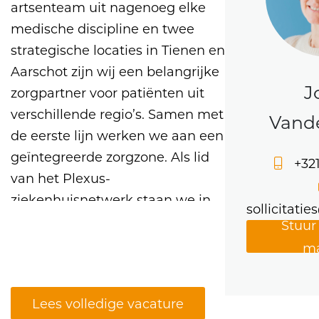
artsenteam uit nagenoeg elke
medische discipline en twee
strategische locaties in Tienen en
Aarschot zijn wij een belangrijke
J
zorgpartner voor patiënten uit
verschillende regio’s. Samen met
Vand
de eerste lijn werken we aan een
geïntegreerde zorgzone. Als lid
+32
van het Plexus-
ziekenhuisnetwerk staan we in
sollicitati
nauw contact met UZ Leuven,
HH Leuven en AZ Diest.
Taakomschrijving
Lees volledige vacature
Je wordt staflid in associatief