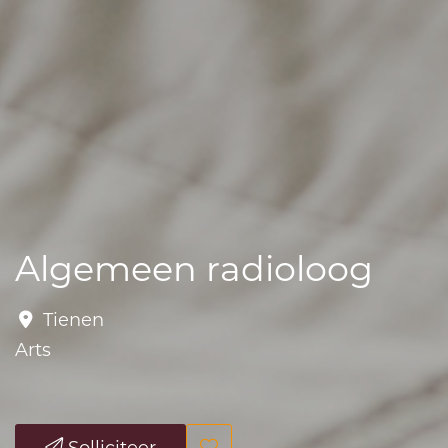
Algemeen radioloog
Tienen
Arts
Solliciteer