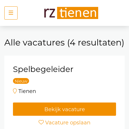
Menu
Alle vacatures
(
4
resultaten
)
Spelbegeleider
Nieuw
Tienen
Bekijk vacature
Vacature opslaan